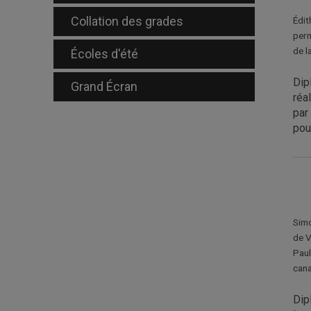
Collation des grades
Édit
perm
de l
Écoles d'été
Dip
Grand Écran
réa
par
pou
Simo
de V
Paul
cana
Dip