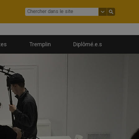
tes
Tremplin
Diplômé.e.s