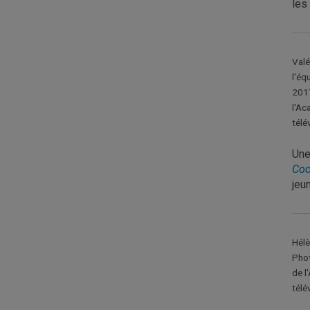
les
Valé
l'éq
2017
l'Ac
télé
Une
Coc
jeu
Hélè
Phot
de l
télé