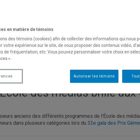
ces en matière de témoins
sons des témoins (cookies) afin de collecter des informations qui nous 
r votre expérience sur le site, de vous proposer des contenus vidéo, d’a
es de fréquentation, etc. Vous pouvez personnaliser votre choix en séle
ces ».
érences
Autoriser les témoins
Tout
'École des médias brille au
sieurs anciens des différents programmes de l'École des média
neurs dans plusieurs catégories lors du
32e gala des Prix Gém