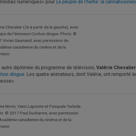
 médias numériques» pour
Le peuple de l'herbe: la cannabusine
rie Chevalier (2e à partir de la gauche), avec
uipe de l'émission Cochon dingue. Photo: ©
 Vivien Gaumand, avec permission de
adémie canadienne du cinéma et de la
vision
 autre diplômée du programme de télévision,
Valérie Chevalier
hon dingue
. Les quatre animateurs, dont Valérie, ont remporté le
nesse».
ne Morin, Yanic Lapointe et Pasquale Turbide.
o: © 2017 Paul Ducharme, avec permission
'Académie canadienne du cinéma et de la
vision