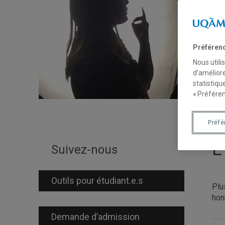
Préféren
Nous utili
d’améliore
statistiqu
« Préféren
Préf
L
Suivez-nous
Outils pour étudiant.e.s
Plu
hon
Demande d’admission