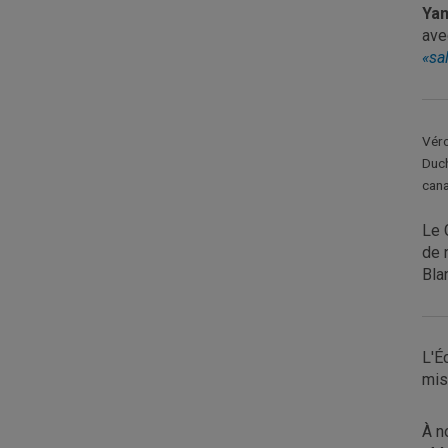
Yan
ave
«sa
Véro
Duch
cana
Le 
de 
Bla
L'É
mis
À n