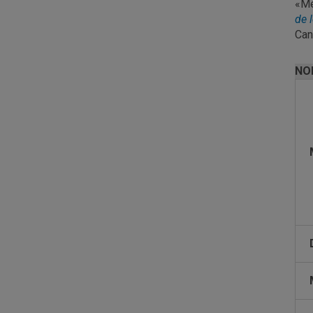
«Me
de 
Can
NO