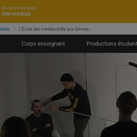
é de communication
e des médias
édias
L'École des médias brille aux Gémea...
Corps enseignant
Productions étudian