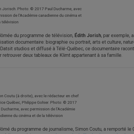
h Jorisch. Photo: © 2017 Paul Ducharme, avec
ission de l'Académie canadienne du cinéma et
a télévision
lômée du programme de télévision,
Édith Jorish
, par exemple, 
lisation documentaire: biographie ou portrait, arts et culture, na
 Datsit studios et diffusé à Télé-Québec, ce documentaire raconte
r retrouver deux tableaux de Klimt appartenant à sa famille.
n Coutu (à droite), avec le rédacteur en chef
ice Québec, Philippe Gohier. Photo: © 2017
 Ducharme, avec permission de l'Académie
dienne du cinéma et de la télévision
lômé du programme de journalisme, Simon Coutu, a remporté le 