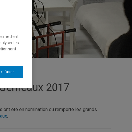
permettent
nalyser les
ctionnant
 refuser
x Gémeaux 2017
s ont été en nomination ou remporté les grands
eaux
.