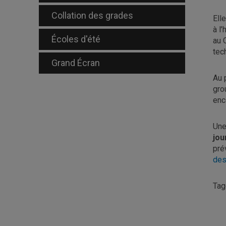
Collation des grades
Ell
à l
Écoles d'été
au 
tec
Grand Écran
Au 
gro
enc
Une
jou
pré
des
Ta