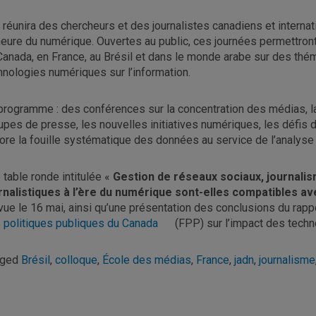
e réunira des chercheurs et des journalistes canadiens et intern
’heure du numérique. Ouvertes au public, ces journées permettro
Canada, en France, au Brésil et dans le monde arabe sur des thé
hnologies numériques sur l’information.
programme : des conférences sur la concentration des médias, l
upes de presse, les nouvelles initiatives numériques, les défis
ore la fouille systématique des données au service de l’analyse 
 table ronde intitulée «
Gestion de réseaux sociaux, journalis
rnalistiques à l’ère du numérique sont-elles compatibles av
vue le 16 mai, ainsi qu’une présentation des conclusions du rapp
 politiques publiques du Canada
(FPP) sur l’impact des techn
gged
Brésil
,
colloque
,
École des médias
,
France
,
jadn
,
journalisme