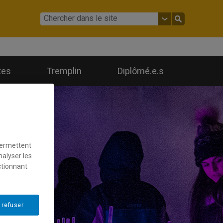
tes
Tremplin
Diplômé.e.s
permettent
nalyser les
ctionnant
 refuser