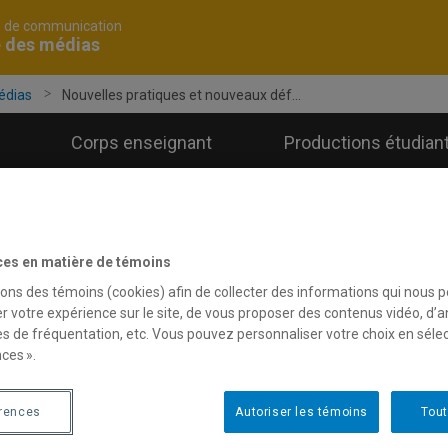
é de communication
e des médias
édias
Nouvelles pratiques et nouveaux déf...
Corps enseignant
Productions étudian
ces en matière de témoins
sons des témoins (cookies) afin de collecter des informations qui nous 
r votre expérience sur le site, de vous proposer des contenus vidéo, d’a
es de fréquentation, etc. Vous pouvez personnaliser votre choix en séle
ces ».
érences
Autoriser les témoins
Tout