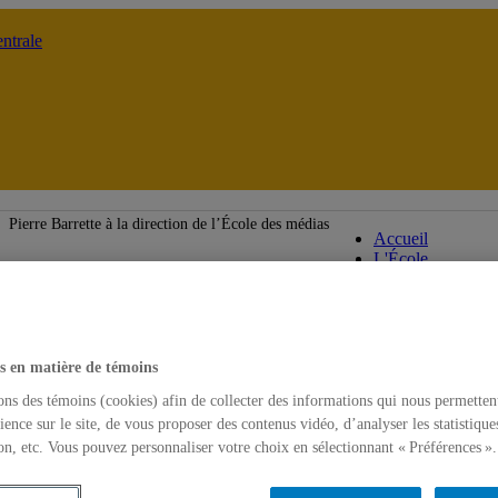
ntrale
École des m
Pierre Barrette à la direction de l’École des médias
Accueil
L'École
s en matière de témoins
ons des témoins (cookies) afin de collecter des informations qui nous permetten
ience sur le site, de vous proposer des contenus vidéo, d’analyser les statistique
on, etc. Vous pouvez personnaliser votre choix en sélectionnant « Préférences ».