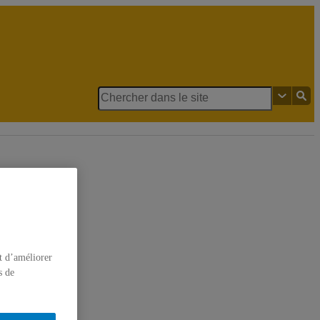
édias
t d’améliorer
s de