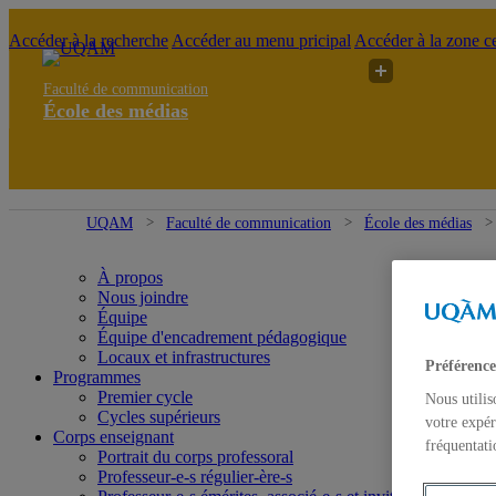
Accéder à la recherche
Accéder au menu pricipal
Accéder à la zone ce
Faculté de communication
École des médias
UQAM
Faculté de communication
École des médias
À propos
Nous joindre
Équipe
Équipe d'encadrement pédagogique
Locaux et infrastructures
Préférence
Programmes
Premier cycle
Nous utilis
Cycles supérieurs
votre expér
Corps enseignant
fréquentati
Portrait du corps professoral
Professeur-e-s régulier-ère-s