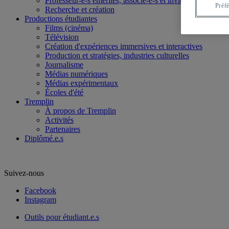
Professeur-e-s émérites, associé-e-s et invité-e-s
Préf
Recherche et création
Productions étudiantes
Films (cinéma)
Télévision
Création d'expériences immersives et interactives
Production et stratégies, industries culturelles
Journalisme
Médias numériques
Médias expérimentaux
Écoles d'été
Tremplin
À propos de Tremplin
Activités
Partenaires
Diplômé.e.s
Suivez-nous
Facebook
Instagram
Outils pour étudiant.e.s