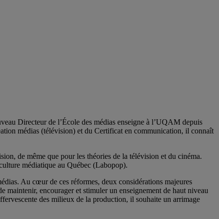
le nouveau Directeur de l’École des médias enseigne à l’UQAM depuis
on médias (télévision) et du Certificat en communication, il connaît
vision, de même que pour les théories de la télévision et du cinéma.
la culture médiatique au Québec (Labopop).
médias. Au cœur de ces réformes, deux considérations majeures
té de maintenir, encourager et stimuler un enseignement de haut niveau
 effervescente des milieux de la production, il souhaite un arrimage