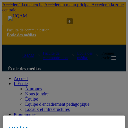
Accéder à la recherche
Accéder au menu pricipal
Accéder à la zone
centrale
Faculté de communication
École des médias
Faculté de
École des
Premier
UQAM
communication
médias
cycle
École des médias
Accueil
L'École
À propos
Nous joindre
Équipe
Équipe d'encadrement pédagogique
Locaux et infrastructures
Programmes
Premier cycle
Cycles supérieurs