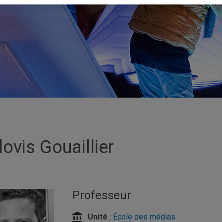
lovis Gouaillier
Professeur
Unité
:
École des médias