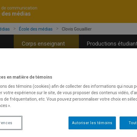
é de communication
e des médias
édias
École des médias
Clovis Gouaillier
Corps enseignant
Productions étudian
ces en matière de témoins
sons des témoins (cookies) afin de collecter des informations qui nous 
r votre expérience sur le site, de vous proposer des contenus vidéo, d’a
es de fréquentation, etc. Vous pouvez personnaliser votre choix en séle
ces ».
érences
Autoriser les témoins
Tout