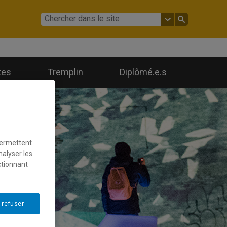
tes
Tremplin
Diplômé.e.s
permettent
nalyser les
ctionnant
 refuser