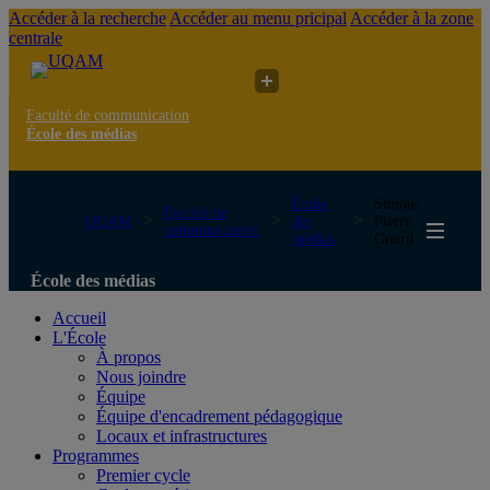
Accéder à la recherche
Accéder au menu pricipal
Accéder à la zone
centrale
Faculté de communication
École des médias
École
Simon-
Faculté de
UQAM
des
Pierre
communication
médias
Gourd
École des médias
Accueil
L'École
À propos
Nous joindre
Équipe
Équipe d'encadrement pédagogique
Locaux et infrastructures
Programmes
Premier cycle