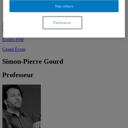
Facebook
Instagram
Tout refuser
Outils pour étudiant.e.s
Préférences
Demande d’admission
Collation des grades
Écoles d'été
Grand Écran
Simon-Pierre Gourd
Professeur