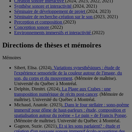
Création sonore interactive
(2024, 2023, 2022, 2021)
Synthèse sonore et interactivité
(2024, 2021)
Séminaire de développement de projet
(2024, 2023)
Séminaire de recherche-création sur le son
(2023, 2021)
Perception et composition
(2023)
Conception sonore
(2022)
Environnements immersifs et interactivité
(2022)
Directions de thèses et mémoires
Mémoires
Sibert, Elisa. (2024)
. Variations synesthésiques : étude de
l'expérience sensorielle de la couleur autour de l'image, du
son, du corps et du mouvement
. (Mémoire de maîtrise).
Université du Québec à Montréal.
Delphin, Dimitri. (2024)
. La Plage aux Crabes : une
transposition numérique de récits post-cancer
. (Mémoire de
maîtrise). Université du Québec à Montréal.
Michaud, Anatole. (2023)
. Dans le four stellaire : sono-poème
immersif pour dôme de haut-parleurs : étude, composition et
spatialisation autour du poème « Le pain » de Francis Ponge
.
(Mémoire de maîtrise). Université du Québec à Montréal.
Gagnon, Suzie. (2021)
. Et si les sons parlaient? : étude et
création d'un paysage sonore immersif écolo-acoustique des