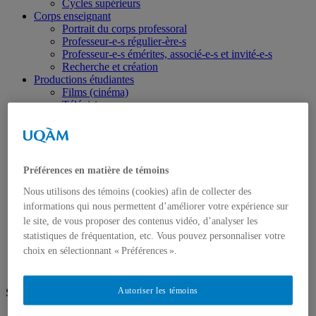
Cycles supérieurs
Corps enseignant
Portrait du corps professoral
Professeur-e-s régulier-ère-s
Professeur-e-s émérites, associé-e-s et invité-e-s
Recherche et création
Productions étudiantes
Films (cinéma)
Télévision
Création d'expériences immersives et interactives
Production et stratégies, industries culturelles
Journalisme
Médias numériques
Médias expérimentaux
Préférences en matière de témoins
Écoles d'été
Nous utilisons des témoins (cookies) afin de collecter des
Tremplin
À propos de Tremplin
informations qui nous permettent d’améliorer votre expérience sur
Activités
le site, de vous proposer des contenus vidéo, d’analyser les
Partenaires
statistiques de fréquentation, etc. Vous pouvez personnaliser votre
Diplômé.e.s
choix en sélectionnant « Préférences ».
Autoriser les témoins
Suivez-nous