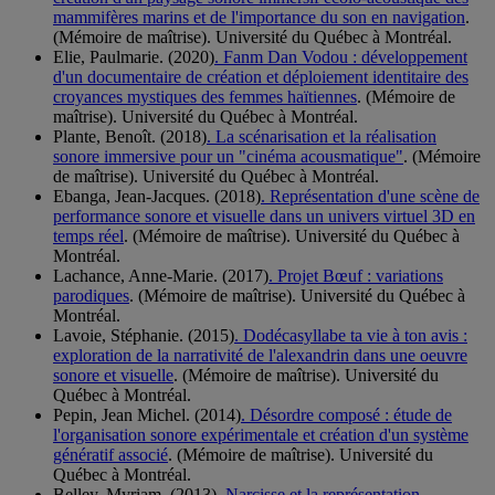
mammifères marins et de l'importance du son en navigation
.
(Mémoire de maîtrise). Université du Québec à Montréal.
Elie, Paulmarie. (2020)
. Fanm Dan Vodou : développement
d'un documentaire de création et déploiement identitaire des
croyances mystiques des femmes haïtiennes
. (Mémoire de
maîtrise). Université du Québec à Montréal.
Plante, Benoît. (2018)
. La scénarisation et la réalisation
sonore immersive pour un "cinéma acousmatique"
. (Mémoire
de maîtrise). Université du Québec à Montréal.
Ebanga, Jean-Jacques. (2018)
. Représentation d'une scène de
performance sonore et visuelle dans un univers virtuel 3D en
temps réel
. (Mémoire de maîtrise). Université du Québec à
Montréal.
Lachance, Anne-Marie. (2017)
. Projet Bœuf : variations
parodiques
. (Mémoire de maîtrise). Université du Québec à
Montréal.
Lavoie, Stéphanie. (2015)
. Dodécasyllabe ta vie à ton avis :
exploration de la narrativité de l'alexandrin dans une oeuvre
sonore et visuelle
. (Mémoire de maîtrise). Université du
Québec à Montréal.
Pepin, Jean Michel. (2014)
. Désordre composé : étude de
l'organisation sonore expérimentale et création d'un système
génératif associé
. (Mémoire de maîtrise). Université du
Québec à Montréal.
Belley, Myriam. (2013)
. Narcisse et la représentation