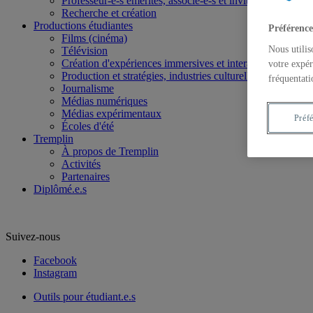
Professeur-e-s émérites, associé-e-s et invité-e-s
Recherche et création
Productions étudiantes
Préférence
Films (cinéma)
Nous utilis
Télévision
Création d'expériences immersives et interactives
votre expér
Production et stratégies, industries culturelles
fréquentati
Journalisme
Médias numériques
Médias expérimentaux
Préf
Écoles d'été
Tremplin
À propos de Tremplin
Activités
Partenaires
Diplômé.e.s
Suivez-nous
Facebook
Instagram
Outils pour étudiant.e.s