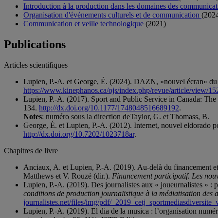
Introduction à la production dans les domaines des communicati
Organisation d'événements culturels et de communication
(202
Communication et veille technologique
(2021)
Publications
Articles scientifiques
Lupien, P.-A. et George, É. (2024). DAZN, «nouvel écran» du sp
https://www.kinephanos.ca/ojs/index.php/revue/article/view/15
Lupien, P.-A. (2017). Sport and Public Service in Canada: T
134.
http://dx.doi.org/10.1177/1748048516689192
.
Notes
: numéro sous la direction deTaylor, G. et Thomass, B.
George, É. et Lupien, P.-A. (2012). Internet, nouvel eldorado p
http://dx.doi.org/10.7202/1023718ar
.
Chapitres de livre
Anciaux, A. et Lupien, P.-A. (2019). Au-delà du financement et d
Matthews et V. Rouzé (dir.).
Financement participatif. Les nouv
Lupien, P.-A. (2019). Des journalistes aux « joueurnalistes » : 
conditions de production journalistique à la médiatisation des a
journalistes.net/files/img/pdf/_2019_cetj_sportmediasdiversite
Lupien, P.-A. (2019). El dia de la musica : l’organisation num