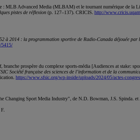
tacle : MLB Advanced Media (MLBAM) et le tournant numérique de la Li
ques pistes de réflexion
(p. 127–137). CRICIS.
http://www.cricis.uqa
1952 à 2014 : la programmation sportive de Radio-Canada déjouée par la
/5415/
rtif, branche prospère du complexe sports-média [Audiences at stake: sp
IC Société française des sciences de l’information et de la communica
ication.
https://www.sfsic.org/wp-inside/uploads/2024/05/actes-congr
 the Changing Sport Media Industry", de N.D. Bowman, J.S. Spinda. et
 F.