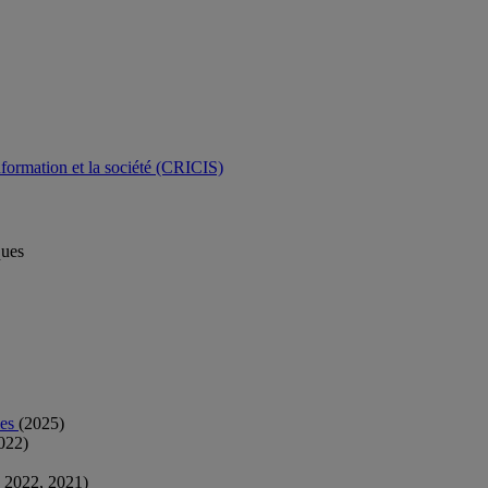
nformation et la société (CRICIS)
ques
les
(2025)
022)
 2022, 2021)