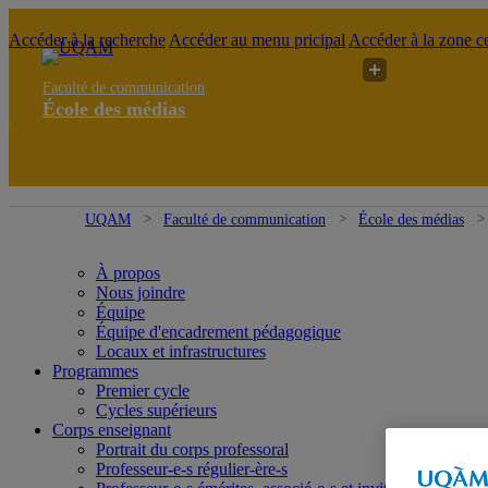
Accéder à la recherche
Accéder au menu pricipal
Accéder à la zone ce
Faculté de communication
École des médias
UQAM
Faculté de communication
École des médias
À propos
Nous joindre
Équipe
Équipe d'encadrement pédagogique
Locaux et infrastructures
Programmes
Premier cycle
Cycles supérieurs
Corps enseignant
Portrait du corps professoral
Professeur-e-s régulier-ère-s