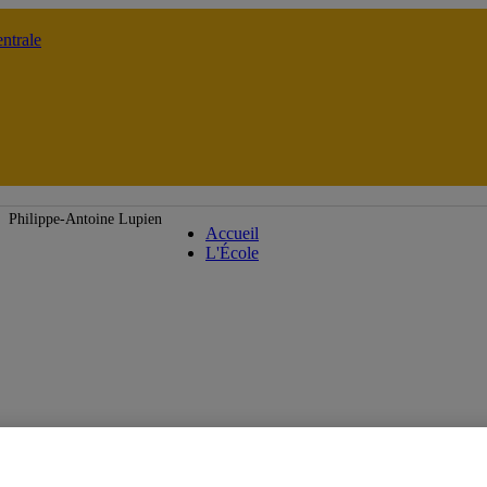
ntrale
École des médias
Philippe-Antoine Lupien
Accueil
L'École