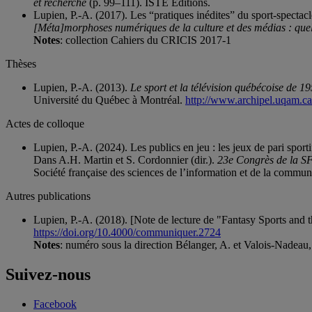
et recherche
(p. 99–111). ISTE Editions.
Lupien, P.-A. (2017). Les “pratiques inédites” du sport-spec
[Méta]morphoses numériques de la culture et des médias : quel
Notes
: collection Cahiers du CRICIS 2017-1
Thèses
Lupien, P.-A. (2013).
Le sport et la télévision québécoise de 
Université du Québec à Montréal.
http://www.archipel.uqam.ca
Actes de colloque
Lupien, P.-A. (2024). Les publics en jeu : les jeux de pari spo
Dans A.H. Martin et S. Cordonnier (dir.).
23e Congrès de la SFS
Société française des sciences de l’information et de la commun
Autres publications
Lupien, P.-A. (2018). [Note de lecture de "Fantasy Sports and
https://doi.org/10.4000/communiquer.2724
Notes
: numéro sous la direction Bélanger, A. et Valois-Nadeau,
Suivez-nous
Facebook