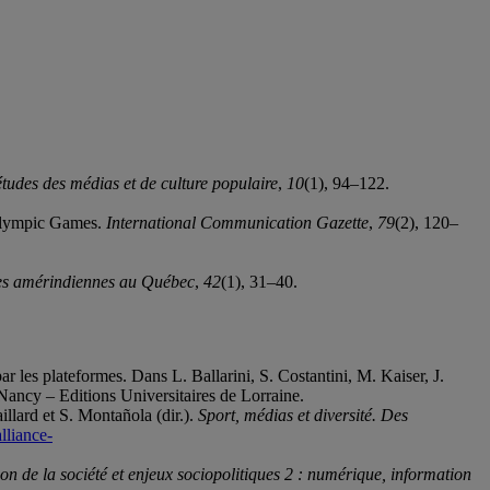
tudes des médias et de culture populaire
,
10
(1), 94–122.
 Olympic Games.
International Communication Gazette
,
79
(2), 120–
es amérindiennes au Québec
,
42
(1), 31–40.
r les plateformes. Dans L. Ballarini, S. Costantini, M. Kaiser, J.
Nancy – Editions Universitaires de Lorraine.
illard et S. Montañola (dir.).
Sport, médias et diversité. Des
lliance-
n de la société et enjeux sociopolitiques 2 : numérique, information