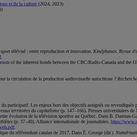
ons et de la culture
(2024, 2023)
4)
ort télévisé : entre reproduction et innovation.
Kinéphanos. Revue d'é
2
.
he roots of the inherent bonds between the CBC/Radio-Canada and the
our la circulation de la production audiovisuelle autochtone ?
Recherch
u participatif. Les enjeux hors des objectifs assignés ou revendiqués pa
eaux territoires du capitalisme
(p. 147–166). Presses universitaires de 
petite évolution de la télévision sportive au Québec. Dans B. Damian-Ga
thlètes
(p. 37–40). Alliance internationale de journalistes.
https://www.a
_web.pdf
.
érique du référendum catalan de 2017. Dans É. George (dir.).
Numérisatio