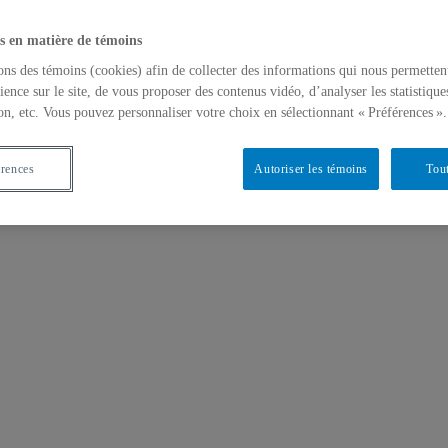
s en matière de témoins
ons des témoins (cookies) afin de collecter des informations qui nous permetten
ience sur le site, de vous proposer des contenus vidéo, d’analyser les statistique
on, etc. Vous pouvez personnaliser votre choix en sélectionnant « Préférences ».
érences
Autoriser les témoins
Tout