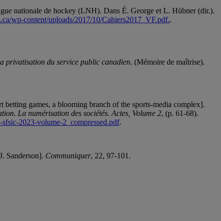
gue nationale de hockey (LNH). Dans É. George et L. Hübner (dir.).
m.ca/wp-content/uploads/2017/10/Cahiers2017_VF.pdf.
.
 privatisation du service public canadien
. (Mémoire de maîtrise).
ort betting games, a blooming branch of the sports-media complex].
tion. La numérisation des sociétés. Actes, Volume 2
, (p. 61-68).
es-sfsic-2023-volume-2_compressed.pdf
.
 J. Sanderson].
Communiquer
, 22, 97-101.