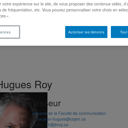
r votre expérience sur le site, de vous proposer des contenus vidéo, d’
es de fréquentation, etc. Vous pouvez personnaliser votre choix en séle
ces ».
rences
Autoriser les témoins
Tout
Hugues Roy
Professeur
Unité
:
Décanat de la Faculté de communication
Courriel
:
roy.jean-hugues@uqam.ca
Autre courriel
:
jh@jhroy.ca