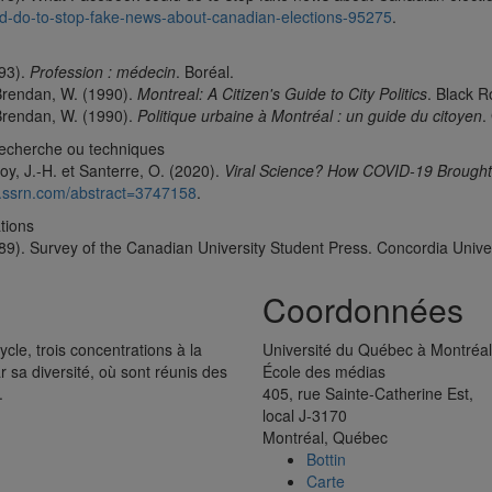
d-do-to-stop-fake-news-about-canadian-elections-95275
.
993).
Profession : médecin
. Boréal.
 Brendan, W. (1990).
Montreal: A Citizen's Guide to City Politics
. Black 
 Brendan, W. (1990).
Politique urbaine à Montréal : un guide du citoyen
.
echerche ou techniques
oy, J.-H. et Santerre, O. (2020).
Viral Science? How COVID-19 Brought 
s.ssrn.com/abstract=3747158
.
tions
89). Survey of the Canadian University Student Press. Concordia Univer
Coordonnées
le, trois concentrations à la
Université du Québec à Montréal
 sa diversité, où sont réunis des
École des médias
.
405, rue Sainte-Catherine Est,
local J-3170
Montréal, Québec
Bottin
Carte