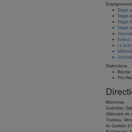
Enseignemen
Stage e
Stage e
Stage e
Stage e
Journal
Enjeux 
Le jour
Méthodo
Journal
Distinctions
Bourse 
Prix Re
Direct
Mémoires
Guénette, Gab
(Mémoire de m
Trudeau, Véro
du Québec à 
St-Germain, N