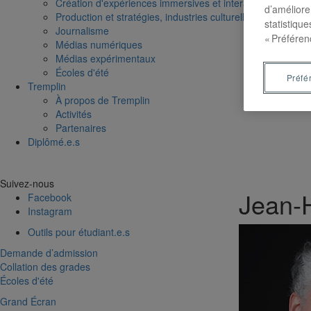
Création d'expériences immersives et interactives
d’améliore
Production et stratégies, industries culturelles
statistiqu
Journalisme
« Préféren
Médias numériques
Médias expérimentaux
Écoles d'été
Préfé
Tremplin
À propos de Tremplin
Activités
Partenaires
Diplômé.e.s
Suivez-nous
Jean-
Facebook
Instagram
Outils pour étudiant.e.s
Demande d’admission
Collation des grades
Écoles d'été
Grand Écran