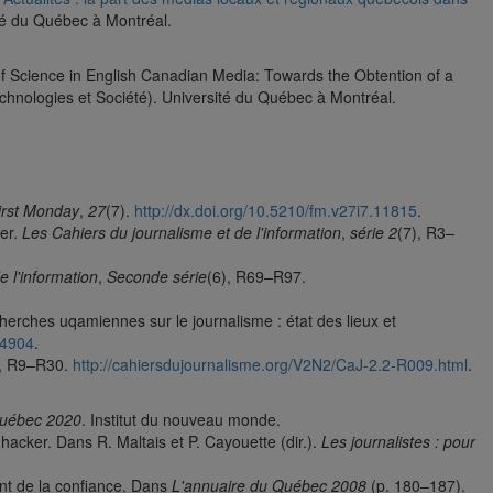
té du Québec à Montréal.
of Science in English Canadian Media: Towards the Obtention of a
hnologies et Société). Université du Québec à Montréal.
irst Monday
,
27
(7).
http://dx.doi.org/10.5210/fm.v27i7.11815
.
ier.
Les Cahiers du journalisme et de l'information
,
série 2
(7), R3–
e l'information
,
Seconde série
(6), R69–R97.
herches uqamiennes sur le journalisme : état des lieux et
.4904
.
), R9–R30.
http://cahiersdujournalisme.org/V2N2/CaJ-2.2-R009.html
.
Québec 2020
. Institut du nouveau monde.
acker. Dans R. Maltais et P. Cayouette (dir.).
Les journalistes : pour
ent de la confiance. Dans
L'annuaire du Québec 2008
(p. 180–187).