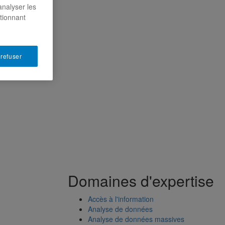
analyser les
ctionnant
 refuser
Domaines d'expertise
Accès à l'information
Analyse de données
Analyse de données massives