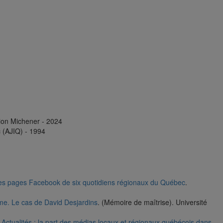
ion Michener - 2024
 (AJIQ) - 1994
e des pages Facebook de six quotidiens régionaux du Québec
.
isme. Le cas de David Desjardins
. (Mémoire de maîtrise). Université
Actualités : la part des médias locaux et régionaux québécois dans