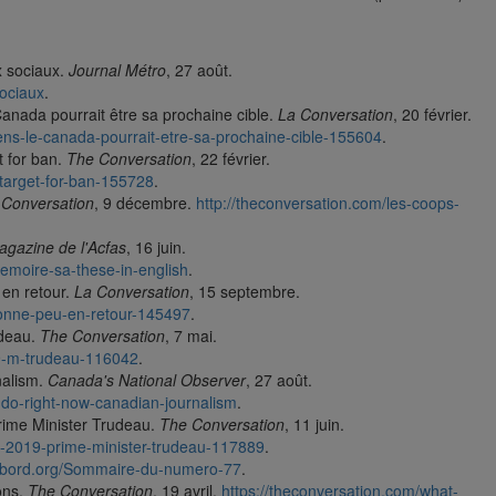
x sociaux.
Journal Métro
, 27 août.
ociaux
.
Canada pourrait être sa prochaine cible.
La Conversation
, 20 février.
iens-le-canada-pourrait-etre-sa-prochaine-cible-155604
.
t for ban.
The Conversation
, 22 février.
-target-for-ban-155728
.
 Conversation
, 9 décembre.
http://theconversation.com/les-coops-
gazine de l'Acfas
, 16 juin.
emoire-sa-these-in-english
.
 en retour.
La Conversation
, 15 septembre.
donne-peu-en-retour-145497
.
udeau.
The Conversation
, 7 mai.
19-m-trudeau-116042
.
nalism.
Canada's National Observer
, 27 août.
-do-right-now-canadian-journalism
.
Prime Minister Trudeau.
The Conversation
, 11 juin.
s-2019-prime-minister-trudeau-117889
.
abord.org/Sommaire-du-numero-77
.
ons.
The Conversation
, 19 avril.
https://theconversation.com/what-