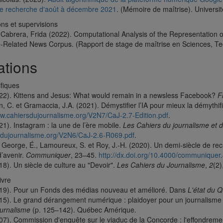
 de recherche d'août à décembre 2021
. (Mémoire de maîtrise). Universi
ons et supervisions
-Cabrera, Frida (2022). Computational Analysis of the Representation 
-Related News Corpus. (Rapport de stage de maîtrise en Sciences, Tec
ations
ifiques
022). Kittens and Jesus: What would remain in a newsless Facebook?
F
in, C. et Gramaccia, J.A. (2021). Démystifier l’IA pour mieux la démythif
ww.cahiersdujournalisme.org/V2N7/CaJ-2.7-Edition.pdf
.
21). Instagram : la une de l’ère mobile.
Les Cahiers du journalisme et d
rsdujournalisme.org/V2N6/CaJ-2.6-R069.pdf
.
 George, É., Lamoureux, S. et Roy, J.-H. (2020). Un demi-siècle de rec
d’avenir.
Communiquer
, 23–45.
http://dx.doi.org/10.4000/communiquer
18). Un siècle de culture au "Devoir".
Les Cahiers du Journalisme
,
2
(2
ivre
019). Pour un Fonds des médias nouveau et amélioré. Dans
L'état du 
015). Le grand dérangement numérique : plaidoyer pour un journalisme h
ournalisme
(p. 125–142). Québec Amérique.
007). Commission d'enquête sur le viaduc de la Concorde : l'effondrem