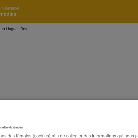
mmunication
 médias
ean-Hugues Roy
matière de témoins
sons des témoins (cookies) afin de collecter des informations qui nous 