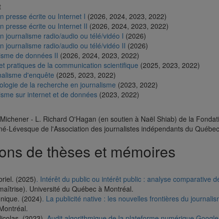
t
n presse écrite ou Internet I
(2026, 2024, 2023, 2022)
n presse écrite ou Internet II
(2026, 2024, 2023, 2022)
n journalisme radio/audio ou télé/vidéo I
(2026)
n journalisme radio/audio ou télé/vidéo II
(2026)
isme de données II
(2026, 2024, 2023, 2022)
et pratiques de la communication scientifique
(2025, 2023, 2022)
nalisme d'enquête
(2025, 2023, 2022)
logie de la recherche en journalisme
(2023, 2022)
isme sur internet et de données
(2023, 2022)
Michener - L. Richard O'Hagan (en soutien à Naël Shiab) de la Fondat
né-Lévesque de l'Association des journalistes indépendants du Québec
ions de thèses et mémoires
riel. (2025)
. Intérêt du public ou intérêt public : analyse comparativ
aîtrise). Université du Québec à Montréal.
nique. (2024)
. La publicité native : les nouvelles frontières du journal
Montréal.
icolas. (2023)
. Audit algorithmique de la plateforme numérique Google 