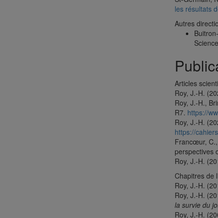
les résultats
Autres directi
Buitron
Science
Public
Articles scient
Roy, J.-H. (2
Roy, J.-H., Br
R7.
https://w
Roy, J.-H. (20
https://cahie
Francœur, C.,
perspectives 
Roy, J.-H. (20
Chapitres de l
Roy, J.-H. (2
Roy, J.-H. (2
la survie du j
Roy, J.-H. (2