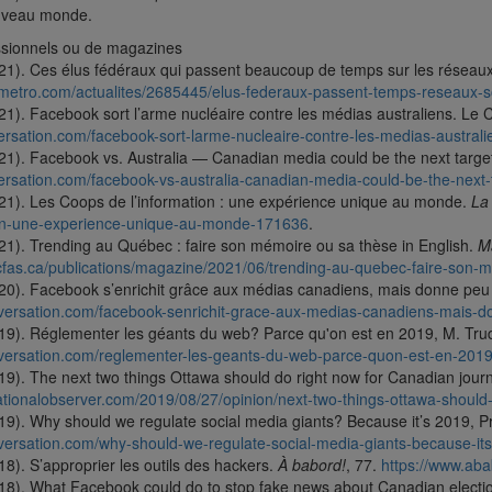
ouveau monde.
essionnels ou de magazines
021). Ces élus fédéraux qui passent beaucoup de temps sur les réseau
almetro.com/actualites/2685445/elus-federaux-passent-temps-reseaux-s
21). Facebook sort l’arme nucléaire contre les médias australiens. Le 
versation.com/facebook-sort-larme-nucleaire-contre-les-medias-austral
021). Facebook vs. Australia — Canadian media could be the next targe
versation.com/facebook-vs-australia-canadian-media-could-be-the-next
021). Les Coops de l’information : une expérience unique au monde.
La
ion-une-experience-unique-au-monde-171636
.
021). Trending au Québec : faire son mémoire ou sa thèse in English.
Ma
cfas.ca/publications/magazine/2021/06/trending-au-quebec-faire-son-m
020). Facebook s’enrichit grâce aux médias canadiens, mais donne peu
nversation.com/facebook-senrichit-grace-aux-medias-canadiens-mais-
019). Réglementer les géants du web? Parce qu'on est en 2019, M. Tr
nversation.com/reglementer-les-geants-du-web-parce-quon-est-en-20
019). The next two things Ottawa should do right now for Canadian jour
ationalobserver.com/2019/08/27/opinion/next-two-things-ottawa-should
019). Why should we regulate social media giants? Because it’s 2019, 
nversation.com/why-should-we-regulate-social-media-giants-because-it
18). S’approprier les outils des hackers.
À babord!
, 77.
https://www.ab
018). What Facebook could do to stop fake news about Canadian electi