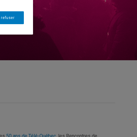
 refuser
des
50 ans de Télé-Québec
, les Rencontres de