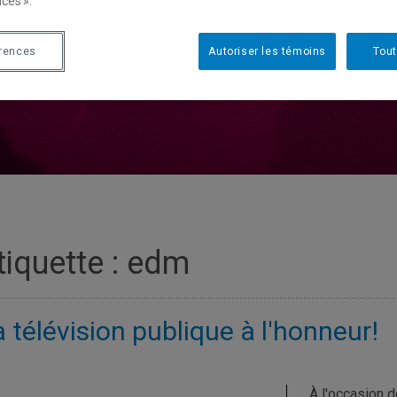
ces ».
érences
Autoriser les témoins
Tout
tiquette :
edm
 télévision publique à l'honneur!
À l'occasion 