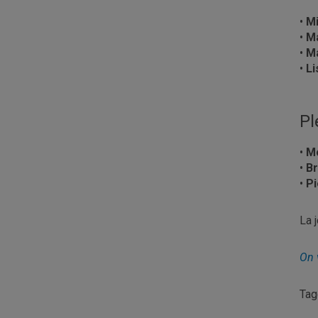
•
Mi
•
Ma
•
Ma
•
Li
Pl
•
M
•
Br
•
Pi
La 
On 
Ta