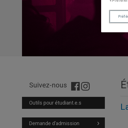
« Préféren
Préf
É
Suivez-nous
Outils pour étudiant.e.s
La
Demande d’admission