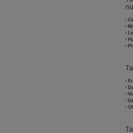
nu
•
Ca
•
Ma
•
Lo
•
Hu
•
Pi
Ta
•
Fr
•
D
•
Vi
•
De
•
Ch
Ta