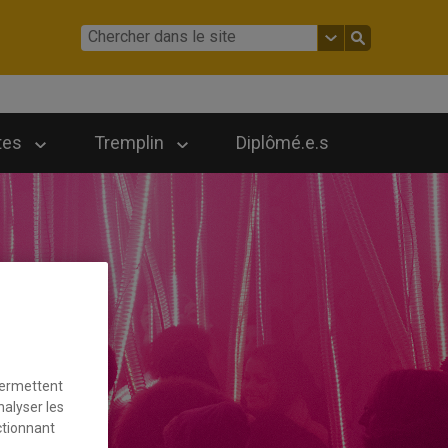
tes
Tremplin
Diplômé.e.s
permettent
nalyser les
ctionnant