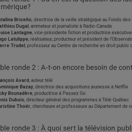
mérique?
talina Briceño
, directrice de la veille stratégique au Fonds d
tthieu Dugal
, animateur et journaliste à Radio-Canada
uise Lantagne
, vice-présidente fiction et productrice exécutiv
go Latulippe
, réalisateur, producteur et président de l’Observa
erre Trudel
, professeur au Centre de recherche en droit public d
ble ronde 2 : A-t-on encore besoin de cont
ançois Avard
, auteur télé
ominique Bazay
, directrice des acquisitions jeunesse à Netflix
cky Bounadère
, productrice à Passez Go
nis Dubois
, directeur général des programmes à Télé-Québec
ristine Thoër
, chercheure et professeure au Département de 
ble ronde 3 : À quoi sert la télévision pub