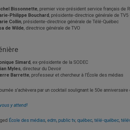
chel Bissonnette
, premier vice-président service français de
rie-Philippe Bouchard
, présidente-directrice générale de TV
rie Collin
, présidente-directrice générale de Télé-Québec
sa de Wilde
, directrice générale de TVO
énière
onique Simard
, ex-présidente de la SODEC
ian Myles
, directeur du Devoir
erre Barrette
, professeur et chercheur à l’École des médias
journée s'achèvera par un cocktail soulignant le 50e anniversair
vous y attend!
gged
École des médias
,
edm
,
public tv
,
québec
,
télé-québec
,
télé