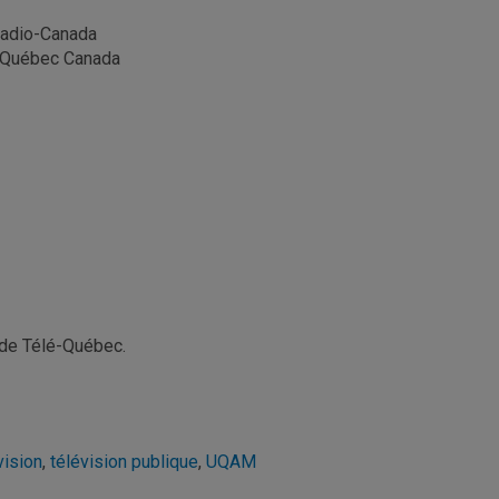
 Radio-Canada
5 Québec Canada
e de Télé-Québec.
vision
,
télévision publique
,
UQAM