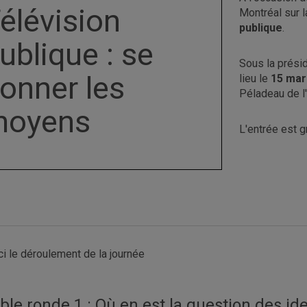
élévision
Montréal sur l
publique
.
ublique : se
Sous la présid
onner les
lieu le
15 mar
Péladeau de 
moyens
L'entrée est g
ci le déroulement de la journée
ble ronde 1 : Où en est la question des ide