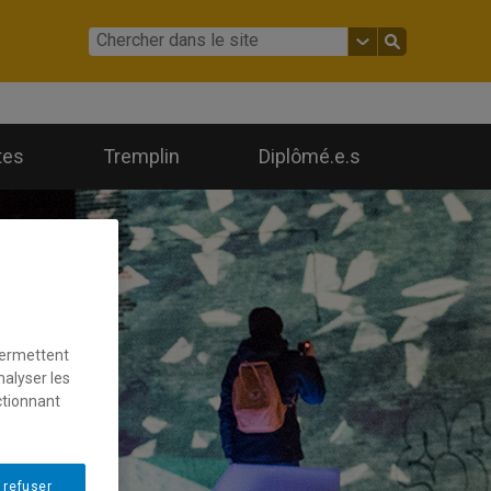
tes
Tremplin
Diplômé.e.s
permettent
nalyser les
ctionnant
 refuser