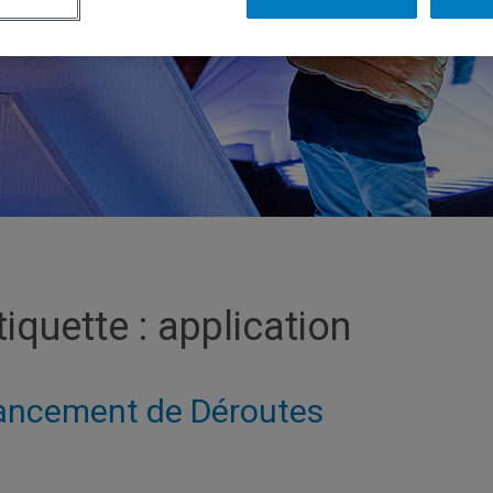
tiquette :
application
ancement de Déroutes