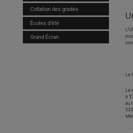
Collation des grades
U
Écoles d'été
L'U
pou
Grand Écran
conc
Le 
Le 
à
1
au 
330
Mét