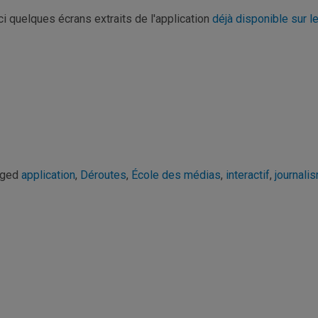
ci quelques écrans extraits de l'application
déjà disponible sur l
gged
application
,
Déroutes
,
École des médias
,
interactif
,
journali