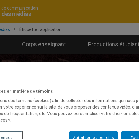
é de communication
e des médias
édias
Étiquette :
application
Corps enseignant
Productions étudian
ces en matière de témoins
sons des témoins (cookies) afin de collecter des informations qui nous 
r votre expérience sur le site, de vous proposer des contenus vidéo, d’a
es de fréquentation, etc. Vous pouvez personnaliser votre choix en séle
ces ».
érences
Autoriser les témoins
Tout