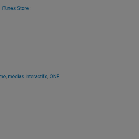
e iTunes Store
:
sme
,
médias interactifs
,
ONF