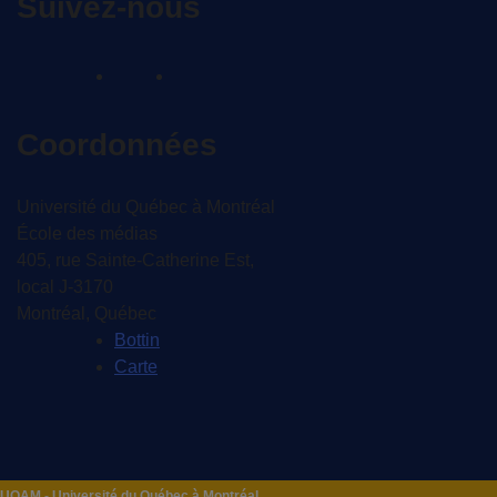
Suivez-nous
Coordonnées
Université du Québec à Montréal
École des médias
405, rue Sainte-Catherine Est,
local J-3170
Montréal, Québec
Bottin
Carte
UQAM - Université du Québec à Montréal