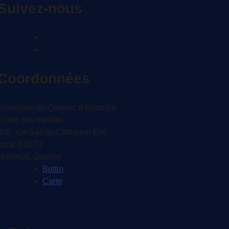
Suivez-nous
Coordonnées
Université du Québec à Montréal
École des médias
405, rue Sainte-Catherine Est,
local J-3170
Montréal, Québec
Bottin
Carte