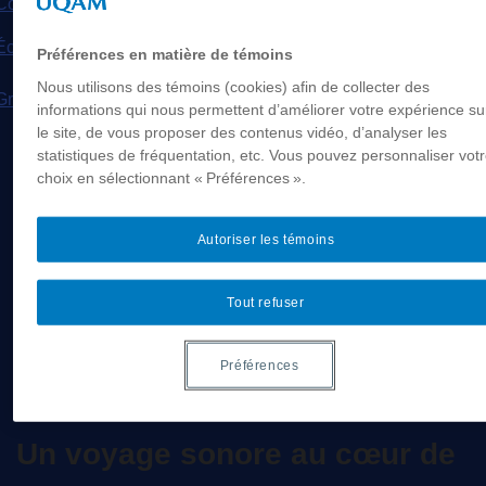
Collation des grades
Écoles d'été
Préférences en matière de témoins
Nous utilisons des témoins (cookies) afin de collecter des
Grand Écran
informations qui nous permettent d’améliorer votre expérience su
le site, de vous proposer des contenus vidéo, d’analyser les
statistiques de fréquentation, etc. Vous pouvez personnaliser vot
choix en sélectionnant « Préférences ».
Étiquette :
Déroutes
Autoriser les témoins
Lancement de Déroutes
Tout refuser
Posted on
10 octobre 2017
by
roy_jean
Préférences
Un voyage sonore au cœur de