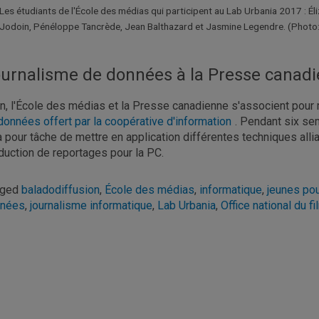
Les étudiants de l'École des médias qui participent au Lab Urbania 2017 : 
Jodoin, Pénéloppe Tancrède, Jean Balthazard et Jasmine Legendre. (Photo: 
urnalisme de données à la Presse canad
in, l'École des médias et la Presse canadienne s'associent pour 
données offert par la coopérative d'information
. Pendant six sem
a pour tâche de mettre en application différentes techniques all
duction de reportages pour la PC.
gged
baladodiffusion
,
École des médias
,
informatique
,
jeunes po
nnées
,
journalisme informatique
,
Lab Urbania
,
Office national du fi