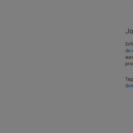
Jo
Enf
de 
aur
pro
Ta
do