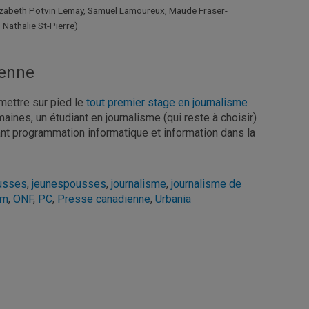
Élizabeth Potvin Lemay, Samuel Lamoureux, Maude Fraser-
Nathalie St-Pierre)
ienne
mettre sur pied le
tout premier stage en journalisme
aines, un étudiant en journalisme (qui reste à choisir)
iant programmation informatique et information dans la
usses
,
jeunespousses
,
journalisme
,
journalisme de
lm
,
ONF
,
PC
,
Presse canadienne
,
Urbania