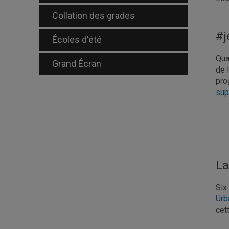
Collation des grades
#j
Écoles d'été
Qua
Grand Écran
de 
pro
sup
La
Six
Urb
cet