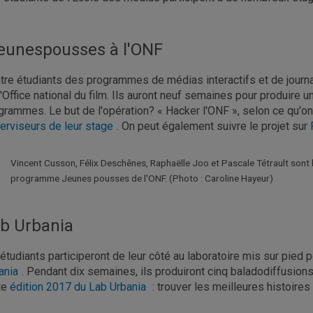
eunespousses à l'ONF
tre étudiants des programmes de médias interactifs et de jour
l'Office national du film. Ils auront neuf semaines pour produire un
grammes. Le but de l'opération? « Hacker l'ONF », selon ce qu'on
erviseurs de leur stage
. On peut également suivre le projet sur
Vincent Cusson, Félix Deschênes, Raphaëlle Joo et Pascale Tétrault sont l
programme Jeunes pousses de l'ONF. (Photo : Caroline Hayeur)
b Urbania
 étudiants participeront de leur côté au laboratoire mis sur pied
ania
. Pendant dix semaines, ils produiront cinq baladodiffusion
te
édition 2017 du Lab Urbania
: trouver les meilleures histoir