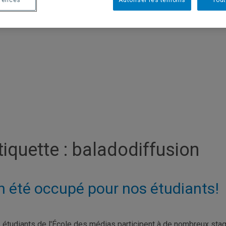
érences
Autoriser les témoins
Tout
tiquette :
baladodiffusion
n été occupé pour nos étudiants!
 étudiants de l'École des médias participent à de nombreux stag