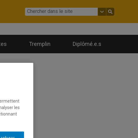
tes
Tremplin
Diplômé.e.s
permettent
nalyser les
ctionnant