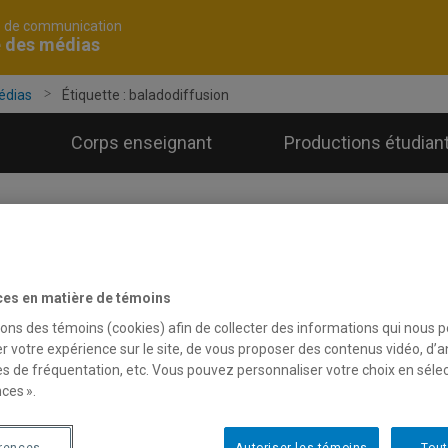
é de communication
e des médias
édias
Étiquette :
baladodiffusion
Corps enseignant
Productions étudian
ces en matière de témoins
sons des témoins (cookies) afin de collecter des informations qui nous 
r votre expérience sur le site, de vous proposer des contenus vidéo, d’a
es de fréquentation, etc. Vous pouvez personnaliser votre choix en séle
ces ».