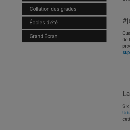
Collation des grades
#j
Écoles d'été
Qua
Grand Écran
de 
pro
sup
La
Six
Urb
cet