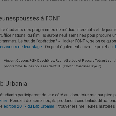
eunespousses à l'ONF
tre étudiants des programmes de médias interactifs et de jour
l'Office national du film. Ils auront neuf semaines pour produire un
grammes. Le but de l'opération? « Hacker l'ONF », selon ce qu'on
erviseurs de leur stage
. On peut également suivre le projet sur
Vincent Cusson, Félix Deschênes, Raphaëlle Joo et Pascale Tétrault sont l
programme Jeunes pousses de l'ONF. (Photo : Caroline Hayeur)
b Urbania
 étudiants participeront de leur côté au laboratoire mis sur pied
ania
. Pendant dix semaines, ils produiront cinq baladodiffusion
te
édition 2017 du Lab Urbania
: trouver les meilleures histoir