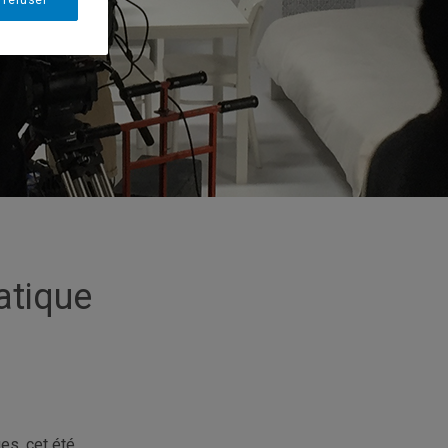
 refuser
atique
es, cet été.