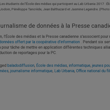
Les étudiants de l'École des médias qui participent au Lab Urbania 2017 : 
Jodoin, Pénéloppe Tancrède, Jean Balthazard et Jasmine Legendre. (Photo: 
urnalisme de données à la Presse canad
in, l'École des médias et la Presse canadienne s'associent pour 
données offert par la coopérative d'information
. Pendant six sem
a pour tâche de mettre en application différentes techniques all
duction de reportages pour la PC.
gged
baladodiffusion
,
École des médias
,
informatique
,
jeunes po
nnées
,
journalisme informatique
,
Lab Urbania
,
Office national du fi