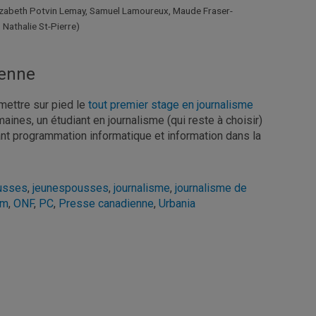
Élizabeth Potvin Lemay, Samuel Lamoureux, Maude Fraser-
Nathalie St-Pierre)
ienne
mettre sur pied le
tout premier stage en journalisme
aines, un étudiant en journalisme (qui reste à choisir)
iant programmation informatique et information dans la
usses
,
jeunespousses
,
journalisme
,
journalisme de
lm
,
ONF
,
PC
,
Presse canadienne
,
Urbania