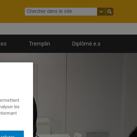
tes
Tremplin
Diplômé.e.s
permettent
nalyser les
ctionnant