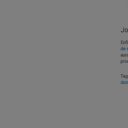
Jo
Enf
de 
aur
pro
Ta
do