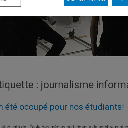
érences
Autoriser les témoins
Tout
tiquette :
journalisme inform
n été occupé pour nos étudiants!
 étudiants de l'École des médias participent à de nombreux stag