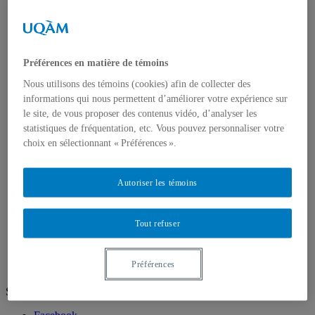
Cycles supérieurs
Corps enseignant
Portrait du corps professoral
Professeur-e-s régulier-ère-s
Professeur-e-s émérites, associé-e-s et invité-e-s
Préférences en matière de témoins
Recherche et création
Productions étudiantes
Nous utilisons des témoins (cookies) afin de collecter des
Films (cinéma)
informations qui nous permettent d’améliorer votre expérience sur
Télévision
le site, de vous proposer des contenus vidéo, d’analyser les
Création d'expériences immersives et interactives
statistiques de fréquentation, etc. Vous pouvez personnaliser votre
Production et stratégies, industries culturelles
Journalisme
choix en sélectionnant « Préférences ».
Médias numériques
Médias expérimentaux
Écoles d'été
Autoriser les témoins
Tremplin
À propos de Tremplin
Activités
Tout refuser
Partenaires
Diplômé.e.s
Préférences
Suivez-nous