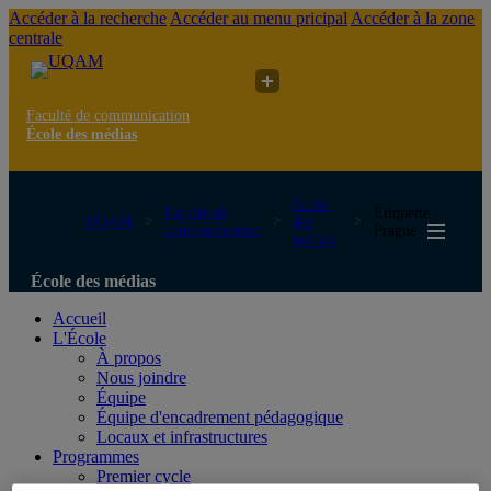
Accéder à la recherche
Accéder au menu pricipal
Accéder à la zone
centrale
Faculté de communication
École des médias
École
Faculté de
Étiquette :
UQAM
des
communication
Prague
médias
École des médias
Accueil
L'École
À propos
Nous joindre
Équipe
Équipe d'encadrement pédagogique
Locaux et infrastructures
Programmes
Premier cycle