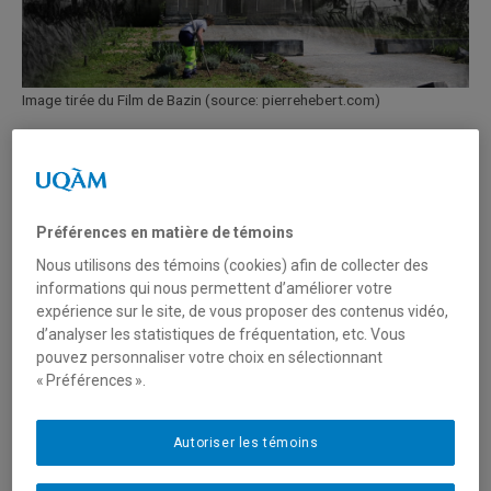
Image tirée du Film de Bazin (source: pierrehebert.com)
Tagged
andré bazin
,
bazin
,
Cinéma
,
École des médias
,
images en mouvement
,
Laurent Le Forestier
,
pierre hébert
,
UQAM
,
viva paci
Préférences en matière de témoins
Nous utilisons des témoins (cookies) afin de collecter des
Conférence inaugurale de Marco
informations qui nous permettent d’améliorer votre
Bertozzi
expérience sur le site, de vous proposer des contenus vidéo,
d’analyser les statistiques de fréquentation, etc. Vous
pouvez personnaliser votre choix en sélectionnant
« Préférences ».
Le Labdoc vous invite à la conférence du professeur
invité à l'École des médias,
Marco Bertozzi
. Sous la
forme de dialogue avec la responsable du profil
Cinéma et
Autoriser les témoins
images en mouvement de la maîtrise en communication
,
Viva Paci
, la conférence traitera du parcours de recherche