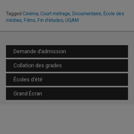
Tagged
Cinéma
,
Court métrage
,
Documentaire
,
École des
médias
,
Films
,
Fin d'études
,
UQAM
Demande d’admission
Collation des grades
Écoles d'été
Grand Écran