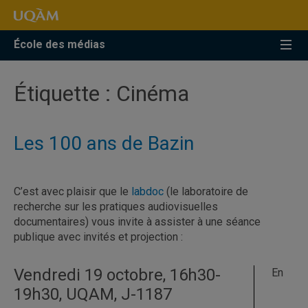
Accéder
Accéder
Accéder
à
au
à
la
menu
la
École des médias
recherche
pricipal
zone
centrale
Étiquette :
Cinéma
Les 100 ans de Bazin
C’est avec plaisir que le
labdoc
(le laboratoire de
recherche sur les pratiques audiovisuelles
documentaires) vous invite à assister à une séance
publique avec invités et projection :
Vendredi 19 octobre, 16h30-
En
19h30, UQAM, J-1187