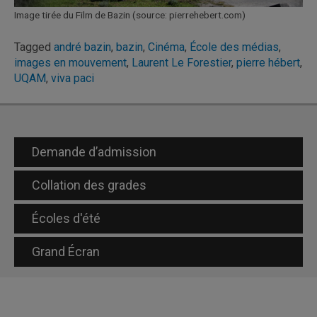
Image tirée du Film de Bazin (source: pierrehebert.com)
Tagged
andré bazin
,
bazin
,
Cinéma
,
École des médias
,
images en mouvement
,
Laurent Le Forestier
,
pierre hébert
,
UQAM
,
viva paci
Demande d’admission
Collation des grades
Écoles d'été
Grand Écran