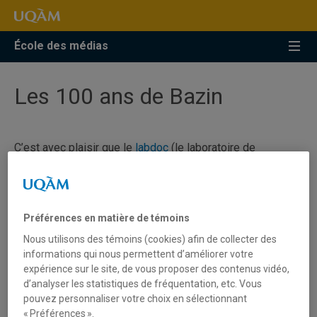
Accéder
Accéder
Accéder
à
au
à
la
menu
la
École des médias
recherche
pricipal
zone
centrale
Les 100 ans de Bazin
C’est avec plaisir que le
labdoc
(le laboratoire de
recherche sur les pratiques audiovisuelles
documentaires) vous invite à assister à une séance
publique avec invités et projection :
Préférences en matière de témoins
Vendredi 19 octobre, 16h30-
En
Nous utilisons des témoins (cookies) afin de collecter des
19h30, UQAM, J-1187
informations qui nous permettent d’améliorer votre
expérience sur le site, de vous proposer des contenus vidéo,
d’analyser les statistiques de fréquentation, etc. Vous
pouvez personnaliser votre choix en sélectionnant
cette année qui commémore le centenaire de la naissance
« Préférences ».