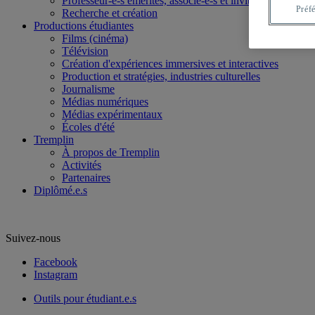
Professeur-e-s émérites, associé-e-s et invité-e-s
Préf
Recherche et création
Productions étudiantes
Films (cinéma)
Télévision
Création d'expériences immersives et interactives
Production et stratégies, industries culturelles
Journalisme
Médias numériques
Médias expérimentaux
Écoles d'été
Tremplin
À propos de Tremplin
Activités
Partenaires
Diplômé.e.s
Suivez-nous
Facebook
Instagram
Outils pour étudiant.e.s