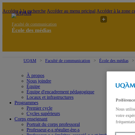
Accéder à la recherche
Accéder au menu pricipal
Accéder à la zone ce
Faculté de communication
École des médias
UQAM
Faculté de communication
École des médias
À propos
Nous joindre
Équipe
Équipe d'encadrement pédagogique
Locaux et infrastructures
Préférence
Programmes
Premier cycle
Nous utilis
Cycles supérieurs
votre expér
Corps enseignant
fréquentati
Portrait du corps professoral
Professeur-e-s régulier-ère-s