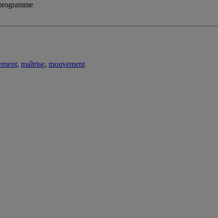
u programme
ement
,
maîtrise
,
mouvement