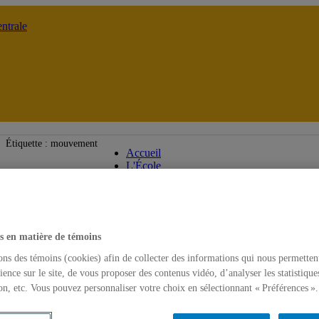
ntrale
École des médias
Étiquette :
mouvement
Accueil
L'École
s en matière de témoins
ons des témoins (cookies) afin de collecter des informations qui nous permetten
ience sur le site, de vous proposer des contenus vidéo, d’analyser les statistique
on, etc. Vous pouvez personnaliser votre choix en sélectionnant « Préférences ».